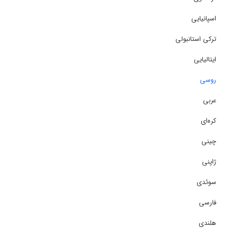
اسپانیایی
ترکی استانبولی
ایتالیایی
روسی
عربی
کره‌ای
چینی
ژاپنی
سوئدی
فارسی
هلندی