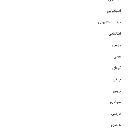
اسپانیایی
ترکی استانبولی
ایتالیایی
روسی
عربی
کره‌ای
چینی
ژاپنی
سوئدی
فارسی
هلندی