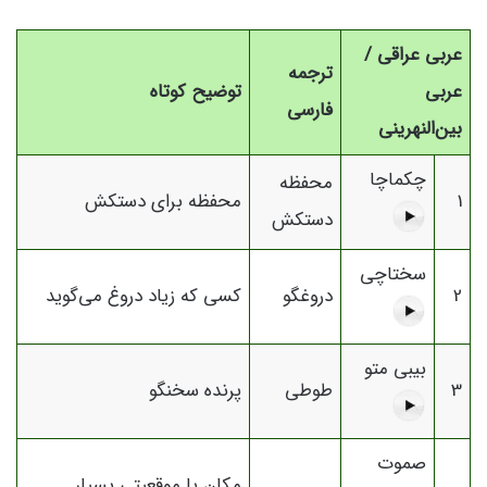
عربی عراقی /
ترجمه
عربی
توضیح کوتاه
فارسی
بین‌النهرینی
چکماچا
محفظه
1
محفظه برای دستکش
دستکش
سختاچی
2
دروغگو
کسی که زیاد دروغ می‌گوید
بیبی متو
3
طوطی
پرنده سخنگو
صموت
مکان یا موقعیتی بسیار