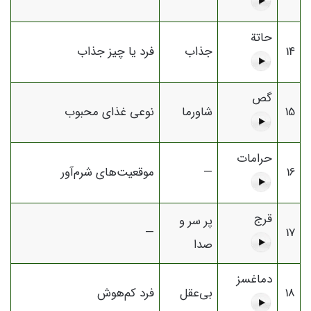
حاتة
14
جذاب
فرد یا چیز جذاب
گص
15
شاورما
نوعی غذای محبوب
حرامات
16
—
موقعیت‌های شرم‌آور
قرج
پر سر و
—
17
صدا
دماغسز
18
بی‌عقل
فرد کم‌هوش