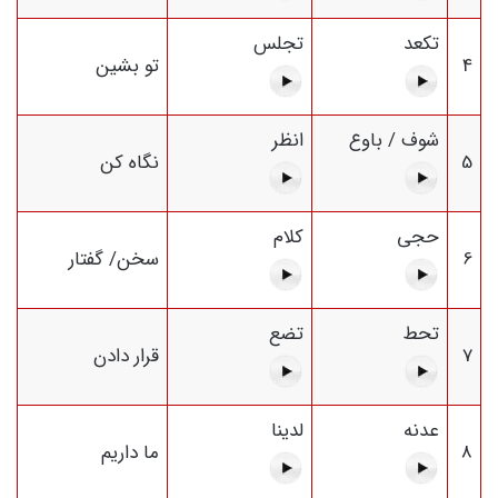
تکعد
تجلس
4
تو بشین
شوف / باوع
انظر
5
نگاه کن
حجی
كلام
6
سخن/ گفتار
تحط
تضع
7
قرار دادن
عدنه
لدينا
8
ما داریم