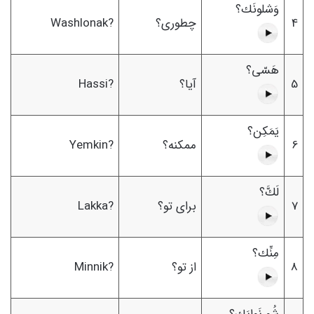
وَشلونَك؟
4
چطوری؟
Washlonak?
هَسّى؟
5
آیا؟
Hassi?
يَمَكِن؟
6
ممکنه؟
Yemkin?
لَكَّ؟
7
برای تو؟
Lakka?
مِنِّك؟
8
از تو؟
Minnik?