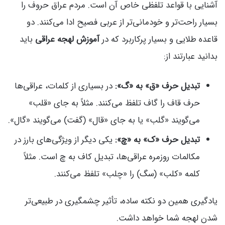
آشنایی با قواعد تلفظی خاص آن است. مردم عراق حروف را
بسیار راحت‌تر و خودمانی‌تر از عربی فصیح ادا می‌کنند. دو
قاعده طلایی و بسیار پرکاربرد که در
آموزش لهجه عراقی
باید
بدانید عبارتند از:
تبدیل حرف «ق» به «گ»:
در بسیاری از کلمات، عراقی‌ها
حرف قاف را گاف تلفظ می‌کنند. مثلاً به جای «قلب»
می‌گویند «گلب» یا به جای «قال» (گفت) می‌گویند «گال».
تبدیل حرف «ک» به «چ»:
یکی دیگر از ویژگی‌های بارز در
مکالمات روزمره عراقی‌ها، تبدیل کاف به چ است. مثلاً
کلمه «کلب» (سگ) را «چلب» تلفظ می‌کنند.
یادگیری همین دو نکته ساده، تأثیر چشمگیری در طبیعی‌تر
شدن لهجه شما خواهد داشت.