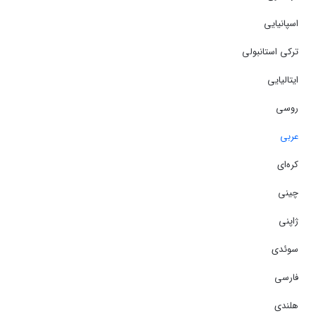
اسپانیایی
ترکی استانبولی
ایتالیایی
روسی
عربی
کره‌ای
چینی
ژاپنی
سوئدی
فارسی
هلندی