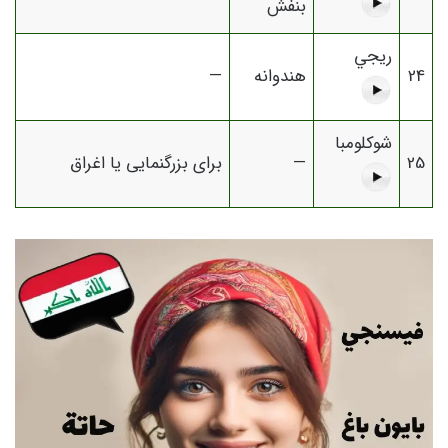
بنفش
ريجي
24
هندوانه
—
شوكلومبا
25
—
برای بزرگنمایی یا اغراق