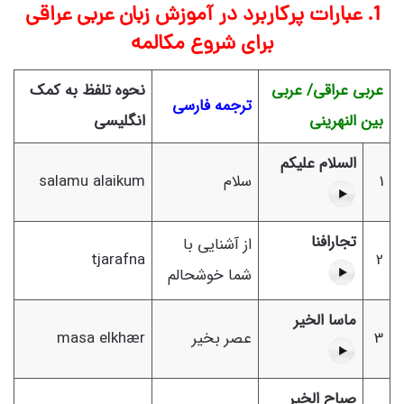
1. عبارات پرکاربرد در آموزش زبان عربی عراقی
برای شروع مکالمه
عربی عراقی/ عربی
نحوه تلفظ به کمک
ترجمه فارسی
بین النهرینی
انگلیسی
السلام عليكم
1
سلام
salamu alaikum
تجارافنا
از آشنایی با
tjarafna
2
شما خوشحالم
ماسا الخير
3
عصر بخیر
masa elkhær
صباح الخير