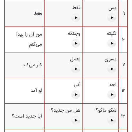
بس
فقط
9
فقط
لکیته
وجدته
من آن را پیدا
10
می‌کنم
یسوی
يعمل
11
کار می‌کند
اجه
أتى
12
او آمد
شكو ماكو؟
هل من جديد؟
13
آیا جدید است؟