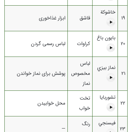
خاشوكة
19
قاشق
ابزار غذاخوری
بايون باغ
20
کراوات
لباس رسمی گردن
لباس
نماز بيزي
21
مخصوص
پوشش برای نماز خواندن
نماز
تشوربايا
تخت
22
محل خوابیدن
خواب
فيسنجي
رنگ
—
23