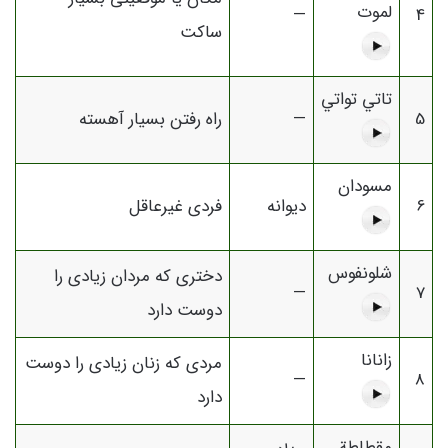
لموت
—
4
ساکت
تاتي تواتي
5
—
راه رفتن بسیار آهسته
مسودان
6
دیوانه
فردی غیرعاقل
شلونفوس
دختری که مردان زیادی را
—
7
دوست دارد
زانانا
مردی که زنان زیادی را دوست
—
8
دارد
مقطاطة