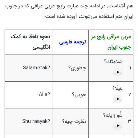
هم آشناست. در ادامه چند عبارت رایج عربی عراقی که در جنوب
ایران هم استفاده می‌شوند، آورده شده است:
عربی عراقی رایج در
نحوه تلفظ به کمک
ترجمه فارسی
جنوب ایران
انگلیسی
سَلامِتَك؟
1
چطوری؟
Salametak?
عَيلَا؟
2
خوبی؟
Aila?
شُو رَايَك؟
3
نظرت چیه؟
Shu raayak?