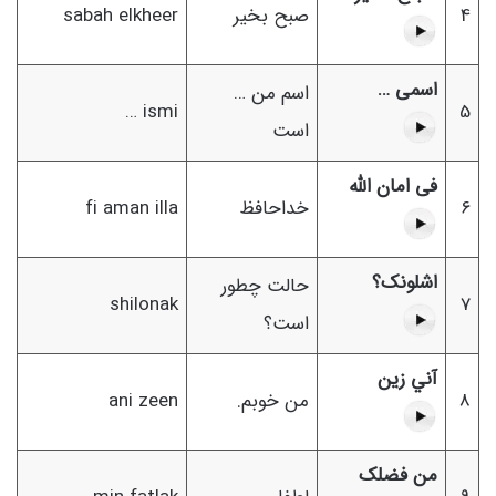
4
صبح بخیر
sabah elkheer
اسمی …
اسم من …
ismi …
5
است
فی امان الله
6
خداحافظ
fi aman illa
اشلونک؟
حالت چطور
shilonak
7
است؟
آني زين
8
من خوبم.
ani zeen
من فضلک