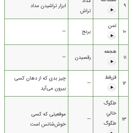
مداد
9
ابزار تراشیدن مداد
تراش
تمن
10
برنج
—
هجعه
11
رقصیدن
—
قزرقط
چیز بدی که از دهان کسی
—
12
بیرون می‌آید
طگوگ
خالي
موقعیتی که کسی
—
13
طگوگ
خوش‌شانس است