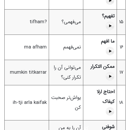
تفهیم؟
15
می‌فهمی؟
tifham?
ما افهم
16
نمی‌فهمم
ma afham
ممکن التکرار
می‌توانی آن را
mumkin titkarrar
17
تکرار کنی؟
احتاج ارلا
یواش‌تر صحبت
کیفاک
ih-tji arla kaifak
18
کن
شوفنی
آن را به من
کلاس