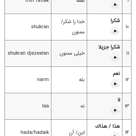
9
لطفا
min fatlak
شکرا
خدا را شکر/
shukran
10
ممنون
شکرا جزیلا
11
خیلی ممنون
shukran djezeelan
نعم
12
بله
narm
لا
13
نه
laa
هذا / هذاك
14
این/ آن
hada/hadaik