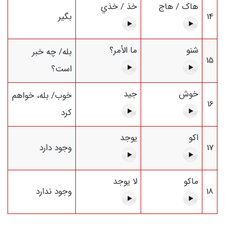
هاک / هاج
خذ / خذي
14
بگیر
شنو
ما الأمر؟
بله/ چه خبر
15
است؟
خوش
جيد
خوب/ بله، خواهم
16
کرد
اکو
يوجد
17
وجود دارد
ماكو
لا يوجد
18
وجود ندارد