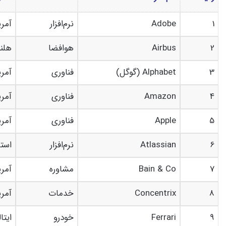
1
Adobe
نرم‌افزار
آمری
2
Airbus
هوافضا
هلن
3
Alphabet (گوگل)
فناوری
آمری
4
Amazon
فناوری
آمری
5
Apple
فناوری
آمری
6
Atlassian
نرم‌افزار
استر
7
Bain & Co
مشاوره
آمری
8
Concentrix
خدمات
آمری
9
Ferrari
خودرو
ایتال