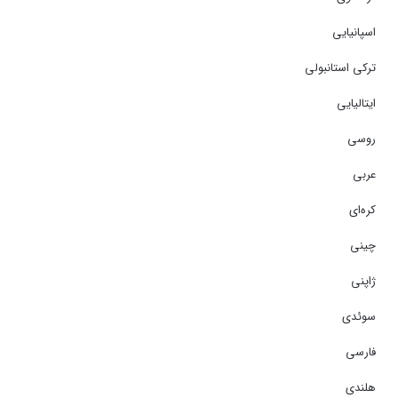
اسپانیایی
ترکی استانبولی
ایتالیایی
روسی
عربی
کره‌ای
چینی
ژاپنی
سوئدی
فارسی
هلندی