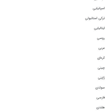
اسپانیایی
ترکی استانبولی
ایتالیایی
روسی
عربی
کره‌ای
چینی
ژاپنی
سوئدی
فارسی
هلندی