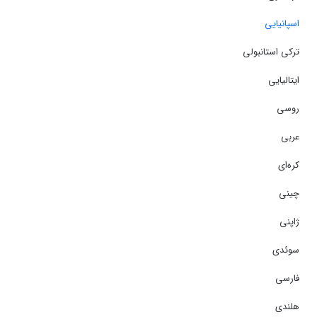
اسپانیایی
ترکی استانبولی
ایتالیایی
روسی
عربی
کره‌ای
چینی
ژاپنی
سوئدی
فارسی
هلندی