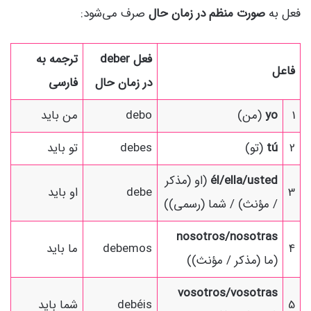
فعل به
صورت منظم در زمان حال
صرف می‌شود:
فعل deber
ترجمه به
فاعل
در زمان حال
فارسی
1
yo
(من)
debo
من باید
2
tú
(تو)
debes
تو باید
él/ella/usted
(او (مذکر
3
debe
او باید
/ مؤنث) / شما (رسمی))
nosotros/nosotras
4
debemos
ما باید
(ما (مذکر / مؤنث))
vosotros/vosotras
5
debéis
شما باید