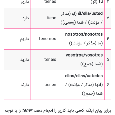
2
tú
(تو)
tienes
داری
él/ella/usted
(او (مذکر
3
tiene
دارد
/ مؤنث) / شما (رسمی))
nosotros/nosotras
4
tenemos
داریم
(ما (مذکر / مؤنث))
vosotros/vosotras
5
tenéis
دارید
(شما (جمع))
ellos/ellas/ustedes
6
(آنها (مذکر / مؤنث) /
tienen
دارند
شما (جمع))
برای بیان اینکه کسی باید کاری را انجام دهد،
tener
را با توجه