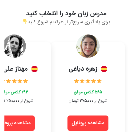
مدرس زبان خود را انتخاب کنید
برای یادگیری سریع‌تر از هرکدام شروع کنید
زهره دباغی
مهناز علی ز
565 کلاس موفق
294 کلاس موفق
شروع از 275,000 تومان
شروع از 250,000 تومان
مشاهده پروفایل
مشاهده پروفایل