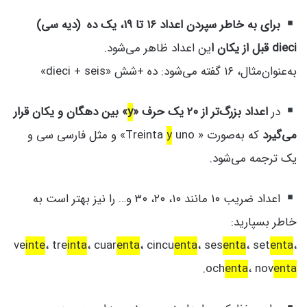
برای به خاطر سپردن اعداد ۱۶ تا ۱۹
، یک ده (دیه سی)
dieci قبل از یکان ا
ین اعداد ظاهر می‌شود.
به‌عنوان‌مثال، ۱۶ گفته می‌شود:
ده +شش «dieci + seis»
در
اعداد بزرگ‌تر از ۲۰ یک حرف «
y
» بین دهگان و یکان قرار
می‌گیرد
که به‌صورت « Treinta
y
uno» و مثل فارسی سی و
یک ترجمه می‌شود.
اعداد ضریب ۱۰ مانند ۱۰، ۲۰، ۳۰ و… را نیز بهتر است به
خاطر بسپارید:
ve
inte
، tre
inta
، cuar
enta
، cincu
enta
، ses
enta
، set
enta
،
.
och
enta
، nov
enta