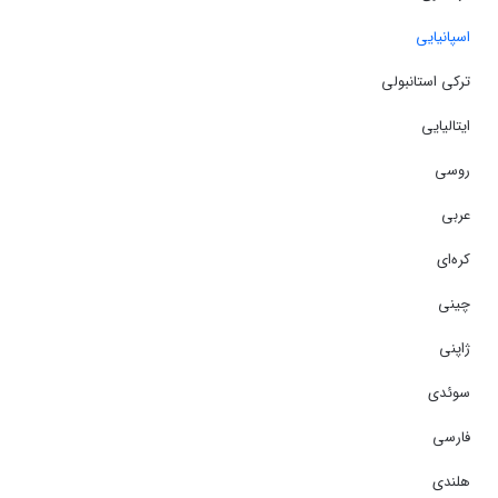
اسپانیایی
ترکی استانبولی
ایتالیایی
روسی
عربی
کره‌ای
چینی
ژاپنی
سوئدی
فارسی
هلندی