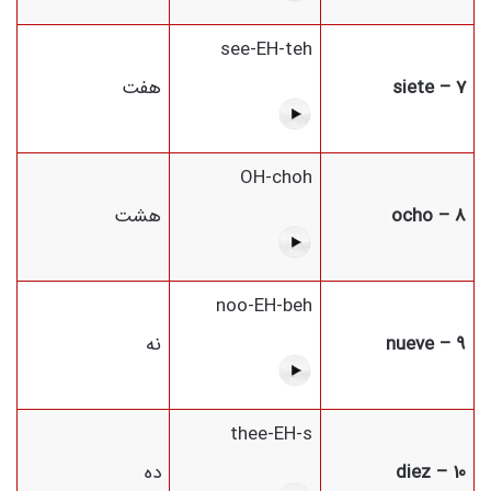
see-EH-teh
7 – siete
هفت
OH-choh
8 – ocho
هشت
noo-EH-beh
9 – nueve
نه
thee-EH-s
10 – diez
ده