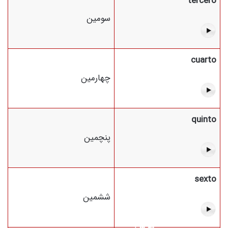
tercero
سومین
cuarto
چهارمین
quinto
پنچمین
sexto
ششمین
کلاس