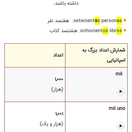
داشته باشند:
as
person
s
a
setecient
: هفتصد نفر
os
libr
os
ochocient
: هشتصد کتاب
شمارش اعداد بزرگ به
اعداد
اسپانیایی
mil
1,000
(هزار)
mil uno
1,001
(هزار و یک)