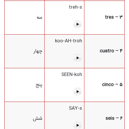
treh-s
3 – tres
سه
koo-AH-troh
4 – cuatro
چهار
SEEN-koh
5 – cinco
پنج
SAY-s
6 – seis
شش