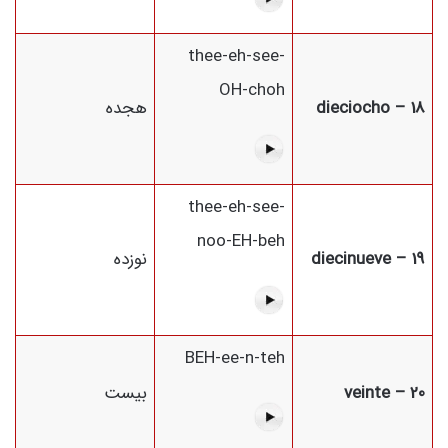
thee-eh-see-
OH-choh
18 – dieciocho
هجده
thee-eh-see-
noo-EH-beh
19 – diecinueve
نوزده
BEH-ee-n-teh
20 – veinte
بیست