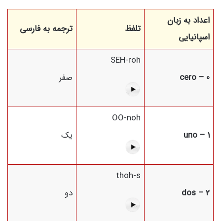
اعداد به زبان
تلفظ
ترجمه به فارسی
اسپانیایی
SEH-roh
0 – cero
صفر
OO-noh
1 – uno
یک
thoh-s
2 – dos
دو