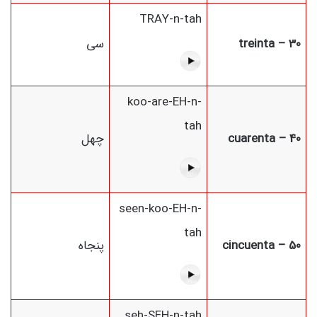
TRAY-n-tah
30 – treinta
سی
koo-are-EH-n-
tah
40 – cuarenta
چهل
seen-koo-EH-n-
tah
50 – cincuenta
پنجاه
seh-SEH-n-tah