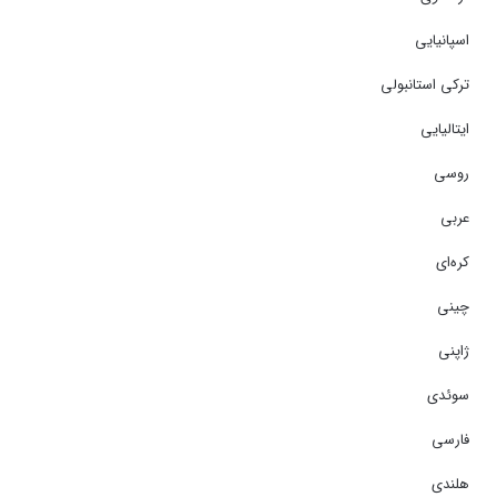
اسپانیایی
ترکی استانبولی
ایتالیایی
روسی
عربی
کره‌ای
چینی
ژاپنی
سوئدی
فارسی
هلندی