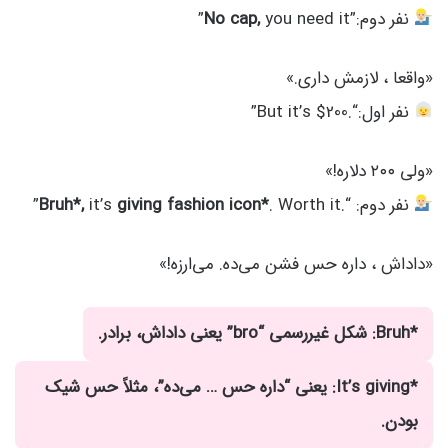
نفر دوم:”
you need it”
No cap,
«واقعا ، لازمش داری.»
نفر اول:“.But it’s $200”
«ولی ۲۰۰ دلاره!»
نفر دوم: “.
. Worth it”
giving fashion icon*
it’s
Bruh*,
«داداش ، داره حس فشن می‌ده. می‌ارزه!»
*Bruh: شکل غیررسمی “bro” یعنی داداش، برادر.
*It’s giving: یعنی “داره حس … می‌ده”، مثلاً حس شیک
بودن.