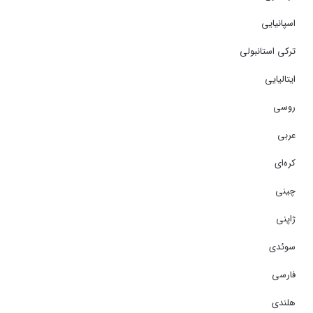
اسپانیایی
ترکی استانبولی
ایتالیایی
روسی
عربی
کره‌ای
چینی
ژاپنی
سوئدی
فارسی
هلندی