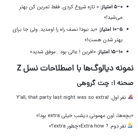
۰–۵ امتیاز:
« تازه شروع کردی. فقط تمرین کن بهتر
می‌شید!»
۵–۱۰ امتیاز:
«بد نبود! نصف راه را اومدید. ولی جا برای
بهتر شدن هست!»
۱۰–۱۵ امتیاز:
«افرین ! عالی بود . موفق شدید»
نمونه دیالوگ‌ها با اصطلاحات نسل Z
صحنه ۱: چت گروهی
نفر اول: !Y’all, that party last night was so extra
«بچه‌ها، اون مهمونی دیشب خیلی extra بود!»
نفر دوم: ? Extra how«چطور extra؟»