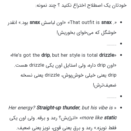
خودتان یک اصطلاح اختراع نکنید ؟ چند نمونه:
«
. That outfit is
snax
»
«اون لباسش
snax
بود.» انقدر
خوشگل که می‌خوای بخوریش!
………
»
drip
, but her style is total
drizzle
«He’s got the
«اون drip داره، ولی استایل اون یکی drizzle هست.
drip یعنی خیلی خوش‌پوش، drizzle یعنی نسخه
ضعیف‌ترش!
………
Her energy?
Straight-up thunder
, but his vibe is
«
static
more like
»
«انرژیش؟ رعد و برقه. ولی اون یکی
فقط نویزه.» رعد و برق یعنی قوی، نویز یعنی ضعیف.