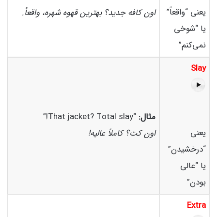
یعنی “واقعاً”
اون کافه جدید؟ بهترین قهوه شهره، واقعاً.
یا “شوخی
نمی‌کنم”
Slay
مثال:
“That jacket? Total slay!”
یعنی
اون کت؟ کاملاً عالیه!
“درخشیدن”
یا “عالی
بودن”
Extra