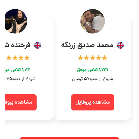
محمد صدیق زرنگه
فرخنده شعب
1,729 کلاس موفق
1,014 کلاس موفق
شروع از 570,000 تومان
شروع از 350,000 تومان
مشاهده پروفایل
مشاهده پروفایل