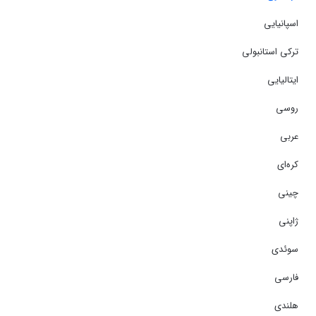
اسپانیایی
ترکی استانبولی
ایتالیایی
روسی
عربی
کره‌ای
چینی
ژاپنی
سوئدی
فارسی
هلندی