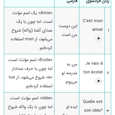
زبان فرانسوی
فارسی
«Amie» یک اسم مؤنث
C’est mon
است، اما چون با یک
این دوست
amie!
1
صدای آشنا (واکه) شروع
من است.
می‌شود، از mon استفاده
کرده‌ایم.
«École» اسم مؤنث است،
Je vais à
من به
اما چون با حرف صدادار
ton école!
2
مدرسه تو
«e» شروع می‌شود، از ton
می‌روم.
استفاده کرده‌ایم.
«Idée» اسم مؤنث است،
Quelle est
ایده او
اما چون با یک واکه شروع
son idée?
3