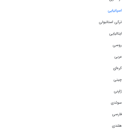
اسپانیایی
ترکی استانبولی
ایتالیایی
روسی
عربی
کره‌ای
چینی
ژاپنی
سوئدی
فارسی
هلندی