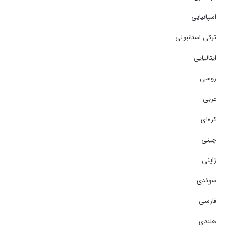
اسپانیایی
ترکی استانبولی
ایتالیایی
روسی
عربی
کره‌ای
چینی
ژاپنی
سوئدی
فارسی
هلندی