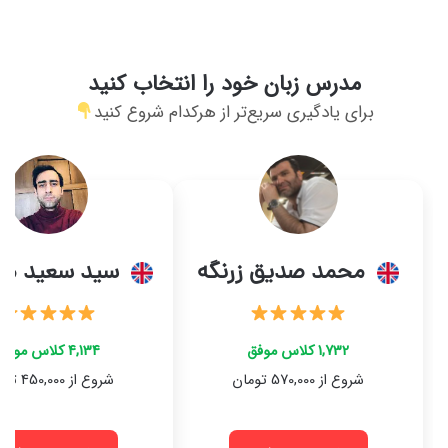
مدرس زبان خود را انتخاب کنید
برای یادگیری سریع‌تر از هرکدام شروع کنید
محمد صدیق زرنگه
سید سعید مو
1,732 کلاس موفق
4,134 کلاس موفق
شروع از 570,000 تومان
شروع از 450,000 تومان