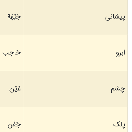
پیشانی
جَبْهَة
ابرو
حَاجِب
چشم
عَيْن
پلک
جَفْن