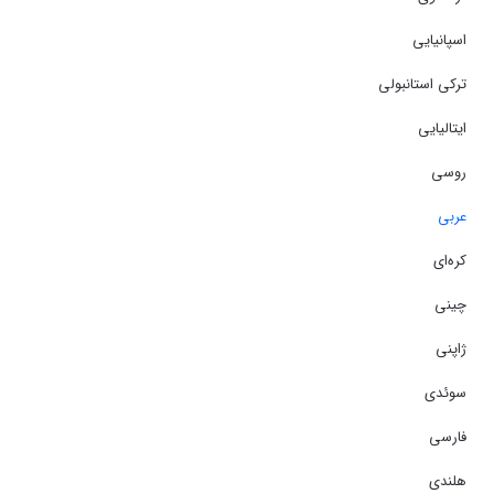
اسپانیایی
ترکی استانبولی
ایتالیایی
روسی
عربی
کره‌ای
چینی
ژاپنی
سوئدی
فارسی
هلندی