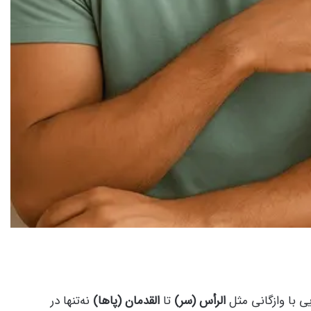
یی با وازگانی مثل
الرأس (سر)
تا
القدمان (پاها)
نه‌تنها در