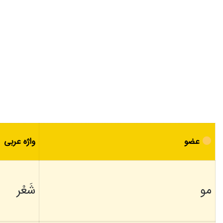
عضو
واژه عربی
مو
شَعْر