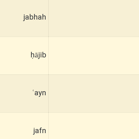
jabhah
ḥājib
ʿayn
jafn