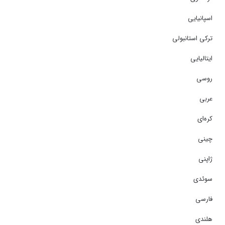
اسپانیایی
ترکی استانبولی
ایتالیایی
روسی
عربی
کره‌ای
چینی
ژاپنی
سوئدی
فارسی
هلندی