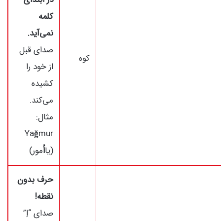
کلمه
نمی‌آید.
صدای قبل
کوه
از خود را
کشیده
می‌کند.
مثال:
Ya
ğ
mur
(یا
اُ
مور)
حرف بدون
نقطه!
صدای “اِ”