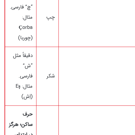
“چ” فارسی.
چپ
مثال:
Ç
orba
(چوربا)
دقیقاً مثل
“ش”
شکر
فارسی.
مثال: E
ş
(اِش)
حرف
ساکن؛ هرگز
در ابتدای