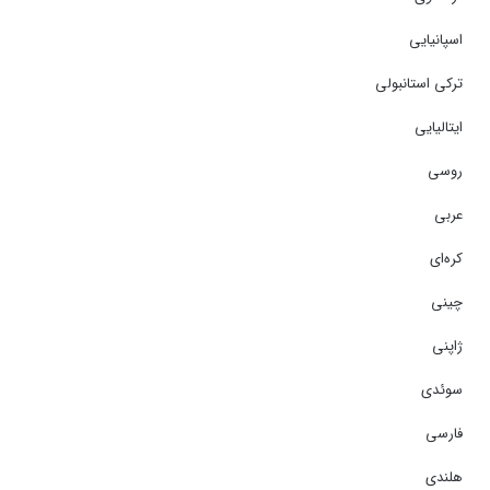
اسپانیایی
ترکی استانبولی
ایتالیایی
روسی
عربی
کره‌ای
چینی
ژاپنی
سوئدی
فارسی
هلندی