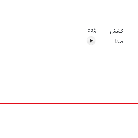
dağ
کشش
صدا