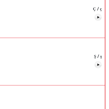
Ç / ç
Ş / ş