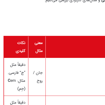
سی
و مثال‌های کاربردی بررسی می‌کنیم.
معنی
نکات
مثال
کلیدی
دقیقاً مثل
جان /
“ج” فارسی.
روح
مثال:
em
C
(جِم)
دقیقاً مثل