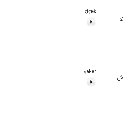
çiçek
چ
şeker
ش