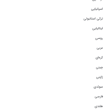
اسپانیایی
ترکی استانبولی
ایتالیایی
روسی
عربی
کره‌ای
چینی
ژاپنی
سوئدی
فارسی
هلندی